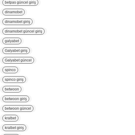
betpas güncel giriş
dinamobet
dinamobet giriş
dinamobet güncel giriş
galyabet
Galyabet giriş
Galyabet güncel
spinco
spinco giriş
betwoon
betwoon giriş
betwoon güncel
kralbet
kralbet giriş