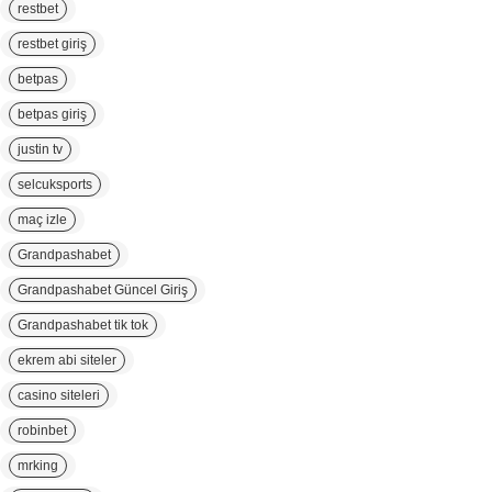
restbet
restbet giriş
betpas
betpas giriş
justin tv
selcuksports
maç izle
Grandpashabet
Grandpashabet Güncel Giriş
Grandpashabet tik tok
ekrem abi siteler
casino siteleri
robinbet
mrking