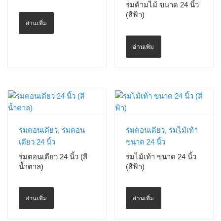
ร่มด้ามไม้ ขนาด 24 นิ้ว
(สีฟ้า)
อ่านเพิ่ม
อ่านเพิ่ม
View Details
View Details
ร่มตอนเดียว, ร่มตอน
ร่มตอนเดียว, ร่มไม้เท้า
เดียว 24 นิ้ว
ขนาด 24 นิ้ว
ร่มตอนเดียว 24 นิ้ว (สี
ร่มไม้เท้า ขนาด 24 นิ้ว
น้ำตาล)
(สีฟ้า)
อ่านเพิ่ม
อ่านเพิ่ม