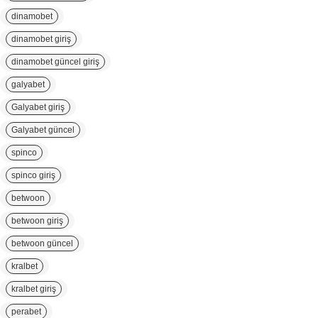
dinamobet
dinamobet giriş
dinamobet güncel giriş
galyabet
Galyabet giriş
Galyabet güncel
spinco
spinco giriş
betwoon
betwoon giriş
betwoon güncel
kralbet
kralbet giriş
perabet