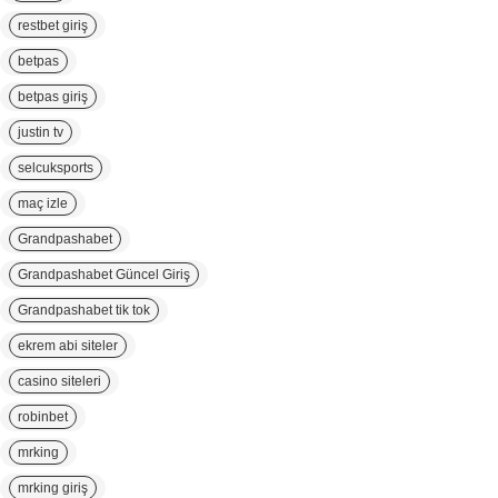
restbet giriş
betpas
betpas giriş
justin tv
selcuksports
maç izle
Grandpashabet
Grandpashabet Güncel Giriş
Grandpashabet tik tok
ekrem abi siteler
casino siteleri
robinbet
mrking
mrking giriş