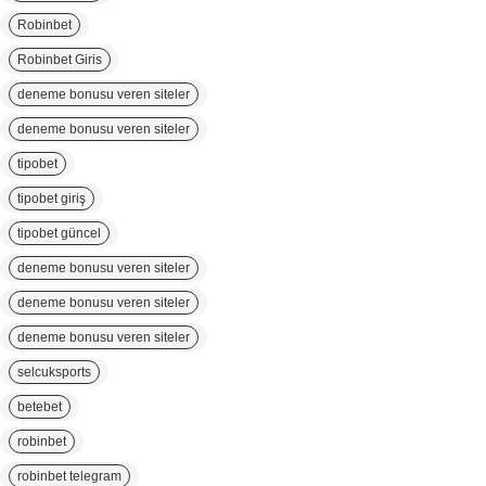
Robinbet
Robinbet Giris
deneme bonusu veren siteler
deneme bonusu veren siteler
tipobet
tipobet giriş
tipobet güncel
deneme bonusu veren siteler
deneme bonusu veren siteler
deneme bonusu veren siteler
selcuksports
betebet
robinbet
robinbet telegram