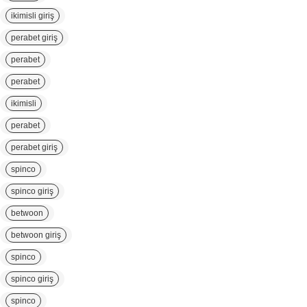
ikimisli giriş
perabet giriş
perabet
perabet
ikimisli
perabet
perabet giriş
spinco
spinco giriş
betwoon
betwoon giriş
spinco
spinco giriş
spinco