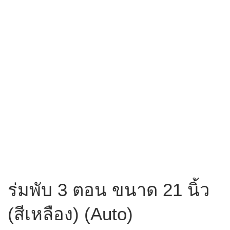
ร่มพับ 3 ตอน ขนาด 21 นิ้ว
(สีเหลือง) (Auto)