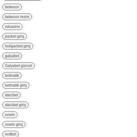
betwoon
betwoon resmi
vdcasino
jojobet giriş
holiganbet giriş
galyabet
Galyabet güncel
betmatik
betmatik giriş
starzbet
starzbet giriş
onwin
onwin giriş
restbet