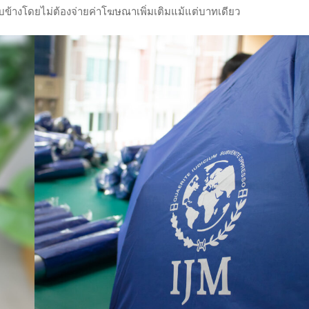
อบข้างโดยไม่ต้องจ่ายค่าโฆษณาเพิ่มเติมแม้แต่บาทเดียว