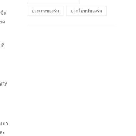
ประเภทของร่ม
ประโยชน์ของร่ม
ขึ้น
ิยม
บก็
์ให้
ะเป๋า
และ