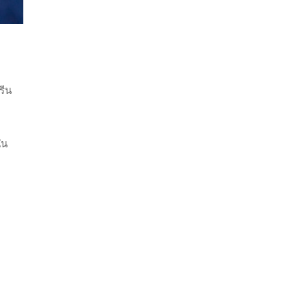
รีน
ใน