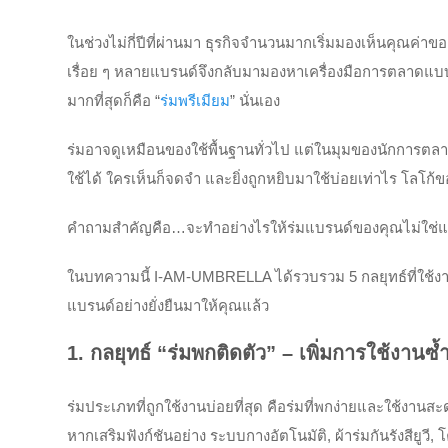
ในช่วงไม่กี่ปีที่ผ่านมา ธุรกิจจำนวนมากเริ่มมองเห็นคุณค่า
เรื่อย ๆ หลายแบรนด์จึงกลับมามองหาเครื่องมือการตลาดแบบออ
มากที่สุดก็คือ “
ร่มพรีเมียม
” นั่นเอง
ร่มอาจดูเหมือนของใช้พื้นฐานทั่วไป แต่ในมุมของนักการตลาด
ใช้ได้ ใครเห็นก็จดจำ และยิ่งถูกหยิบมาใช้บ่อยเท่าไร โลโก้ของ
คำถามสำคัญคือ…จะทำอย่างไรให้ร่มแบรนด์ของคุณไม่ใช่แค่ข
ในบทความนี้ I-AM-UMBRELLA ได้รวบรวม 5 กลยุทธ์ที่ใช้งา
แบรนด์อย่างยั่งยืนมาให้คุณแล้ว
1. กลยุทธ์ “ร่มพกติดตัว” – เพิ่มการใช้งานซ
ร่มประเภทที่ถูกใช้งานบ่อยที่สุด คือร่มที่พกง่ายและใช้งานสะ
หากเสริมฟังก์ชันอย่าง ระบบกางอัตโนมัติ, ผ้าร่มกันรังสียูวี