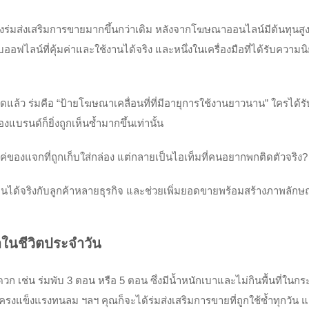
ของร่มส่งเสริมการขายมากขึ้นกว่าเดิม หลังจากโฆษณาออนไลน์มีต้นทุนสูง
ฟไลน์ที่คุ้มค่าและใช้งานได้จริง และหนึ่งในเครื่องมือที่ได้รับความน
แล้ว ร่มคือ “ป้ายโฆษณาเคลื่อนที่ที่มีอายุการใช้งานยาวนาน” ใครได้รั
แบรนด์ก็ยิ่งถูกเห็นซ้ำมากขึ้นเท่านั้น
องแจกที่ถูกเก็บใส่กล่อง แต่กลายเป็นไอเท็มที่คนอยากพกติดตัวจริง?
นได้จริงกับลูกค้าหลายธุรกิจ และช่วยเพิ่มยอดขายพร้อมสร้างภาพลักษณ
้ำในชีวิตประจำวัน
ดวก เช่น ร่มพับ 3 ตอน หรือ 5 ตอน ซึ่งมีน้ำหนักเบาและไม่กินพื้นที่ในกร
, โครงแข็งแรงทนลม ฯลฯ คุณก็จะได้ร่มส่งเสริมการขายที่ถูกใช้ซ้ำทุกวัน 